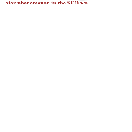
ajor phenomenon in the SEO wo
rld 
Voice search has evolved to become a major 
trend, and it won’t be going away any time s
oon. Voice search optimization
Recent Posts
See All