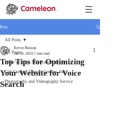
Post
All Posts
Kevyn Bunyan
All Posts
Jan 30, 2024
1 min read
Top Tips for Optimizing
cyber security, IT infrastructure m
Your Website for Voice
Call Centres, Contact Centers, Inbo
Photography and Videography Service
Search